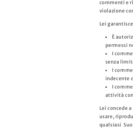
commenti e ri
violazione con
Lei garantisce
È autoriz
permessi ne
I commen
senza limit
I commen
indecente o
I commen
attività co
Lei concede a
usare, riprodu
qualsiasi Su