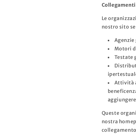
Collegamenti 
Le organizzaz
nostro sito se
Agenzie 
Motori di
Testate 
Distribu
ipertestual
Attività
beneficenza
aggiungere 
Queste organi
nostra homepag
collegamento: