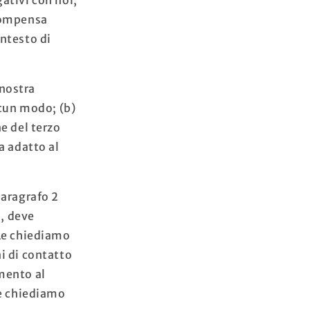
 compensa
ontesto di
nostra
lcun modo; (b)
e del terzo
a adatto al
paragrafo 2
o, deve
Le chiediamo
i di contatto
amento al
Le chiediamo