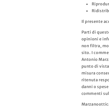
Riprodur
Ridistri
Il presente ac
Parti di quest
opinioni e in
non filtra, m
sito. I commen
Antonio Marzan
punto di vista
misura consen
ritenuta resp
danni o spese
commenti sul 
Marzanoottica 