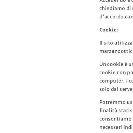
chiediamo di 
d'accordo con 
Cookie:
Il sito utiliz
marzanoottica,
Un cookie è un
cookie non po
computer. I c
solo dal serv
Potremmo usar
finalità stati
consentiamo di
necessari ind