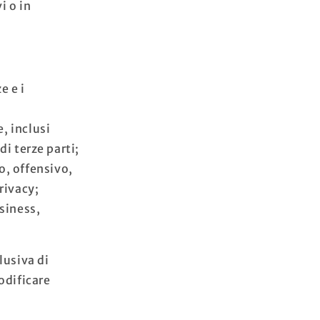
i o in
e e i
, inclusi
i terze parti;
, offensivo,
rivacy;
siness,
lusiva di
odificare