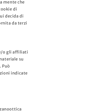
e a mente che
cookie di
cui decida di
rnita da terzi
 gli affiliati
 materiale su
i. Può
zioni indicate
rzanoottica