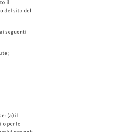
o il
o del sito del
ai seguenti
ute;
: (a) il
 o per le
ativi con noi;