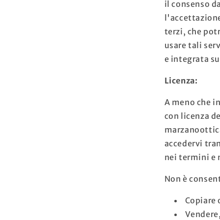
il consenso d
l'accettazione
terzi, che pot
usare tali ser
e integrata su
Licenza:
A meno che in
con licenza de
marzanoottica.
accedervi tra
nei termini e 
Non è consent
Copiare 
Vendere,