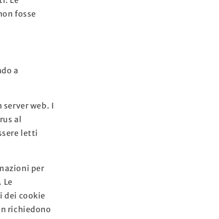
non fosse
ndo a
 server web. I
rus al
sere letti
rmazioni per
. Le
i dei cookie
on richiedono