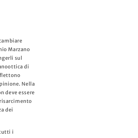
 scambiare
onio Marzano
gerli sul
anoottica di
iflettono
opinione. Nella
on deve essere
 risarcimento
za dei
utti i