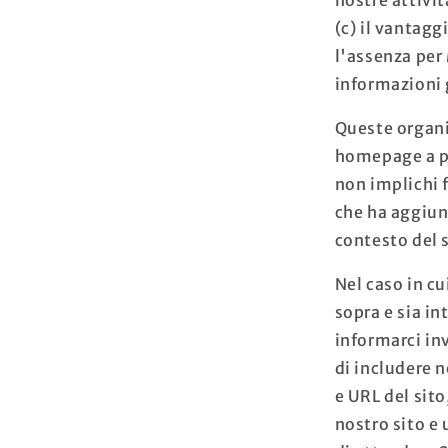
(c) il vantag
l'assenza per 
informazioni 
Queste organi
homepage a pa
non implichi 
che ha aggiunt
contesto del 
Nel caso in cu
sopra e sia i
informarci in
di includere 
e URL del sit
nostro sito e 