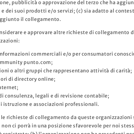
one, pubblicità o approvazione del terzo che ha aggiunt
 dei suoi prodotti e/o servizi; (c) sia adatto al contest
aggiunto il collegamento.
iderare e approvare altre richieste di collegamento d
zzazioni:
 informazioni commerciali e/o per consumatori conosci
community punto.com;
oni o altri gruppi che rappresentano attività di carità;
ori di directory online;
nternet;
di consulenza, legali e di revisione contabile;
di istruzione e associazioni professionali.
e richieste di collegamento da queste organizzazioni se
on ci porrà in una posizione sfavorevole per noi stessi
à registrate; (b) l'organizzazione non ha precedenti neg