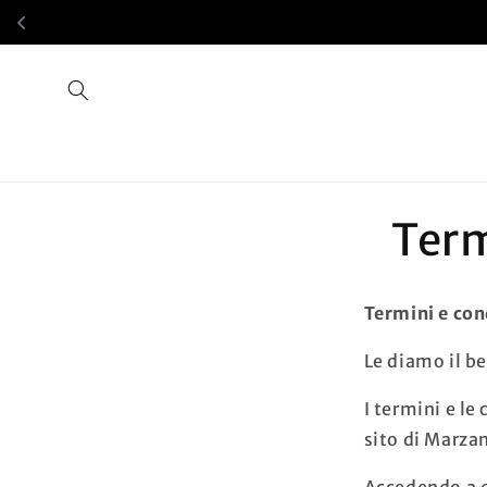
Vai
direttamente
ai contenuti
Term
Termini e con
Le diamo il b
I termini e le
sito di Marza
Accedendo a qu