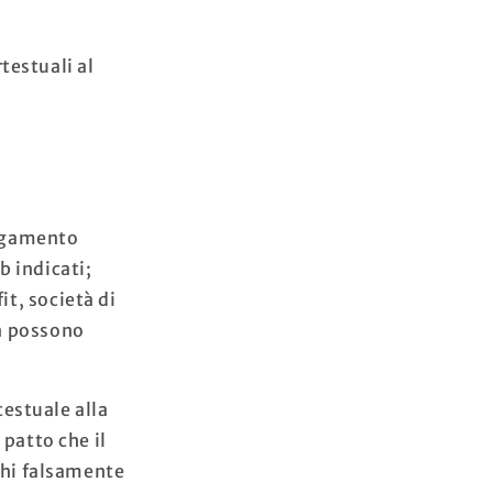
testuali al
legamento
b indicati;
it, società di
on possono
estuale alla
 patto che il
chi falsamente